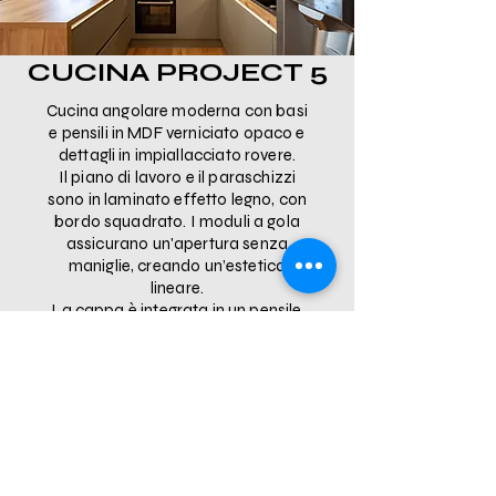
CUCINA PROJECT 5
Cucina angolare moderna con basi
e pensili in MDF verniciato opaco e
dettagli in impiallacciato rovere.
Il piano di lavoro e il paraschizzi
sono in laminato effetto legno, con
bordo squadrato. I moduli a gola
assicurano un'apertura senza
maniglie, creando un’estetica
lineare.
La cappa è integrata in un pensile
verticale. Illuminazione LED
sottopensile e due lampade a
sospensione con paralume nero
opaco e dettagli in legno
completano l’ambiente, enfatizzato
dal soffitto con listelli decorativi in
rovere massello.